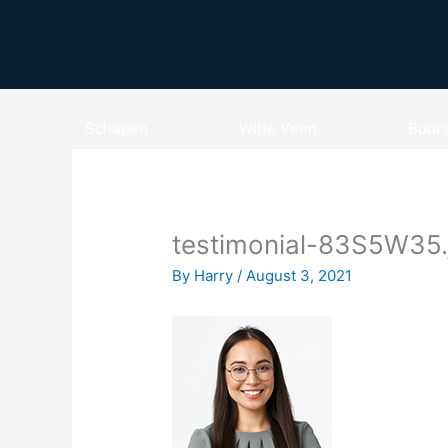
Skip
to
content
Schapen
Witte Veen
Buur
testimonial-83S5W35.
By
Harry
/
August 3, 2021