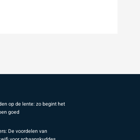
den op de lente: zo begint het
oen goed
ers: De voordelen van
 wifi voor schaapskuddes