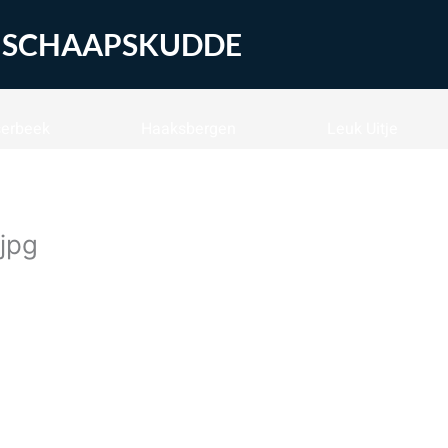
SCHAAPSKUDDE
serbeek
Haaksbergen
Leuk Uitje
jpg