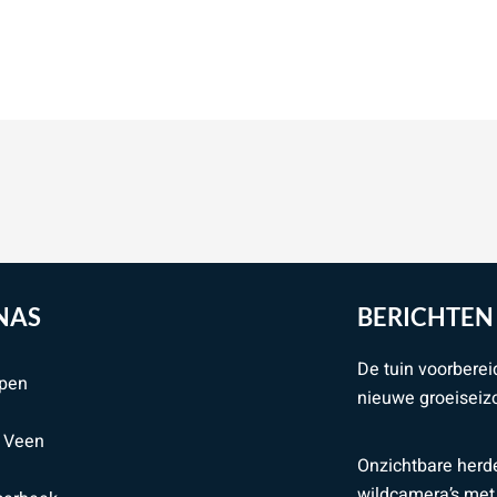
NAS
BERICHTEN
De tuin voorberei
pen
nieuwe groeiseiz
e Veen
Onzichtbare herd
wildcamera’s met